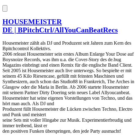
HOUSEMEISTER
DE | BPitchCtrl/AllYouCanBeatRecs
Housemeister zählt als DJ und Produzent seit Jahren zum Kern des
Bpitchcontrol Kollektivs.
2006 releast Housemeister sein erstes Album Enlarge Your Dose auf
Boysnoize Records, was ihm u.a. die Cover-Story des de.bug
Magazins einbringt und einen Remix für die englische Band Client.
Seit 2005 ist Housemeister auch live unterwegs. So bespielte er mit
seinem 45 Kilo Riesencase, gefüllt mit feinsten Maschinen und
Synthesizern, auch schon das Studio88 in Frankreich, The Arches in
Glasgow oder die Maria in Berlin. Ab 2006 startete Housemeister
mit seinem Partner Dirty Doering sein neues Label Allyoucanbeat.
Housemeister hat seine eigenen Vorstellungen von Techno, und das
hört man auch. Als DJ und
Produzent füllt Housemeister die Lücken zwischen Techno, Electro
und Punk und meistert
seine Sets mit voller Hingabe zur Musik. Experimentierfreudig und
immer treibend, lässt er
den positiven Funken überspringen, den jede Party ausmacht!