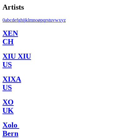
Artists
0
a
b
c
d
e
f
g
h
i
j
k
l
m
n
o
ø
p
q
r
s
t
u
v
w
x
y
z
XEN
CH
XIU XIU
US
XIXA
US
XO
UK
Xolo
Bern