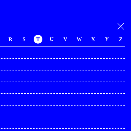
R
S
T
U
V
W
X
Y
Z