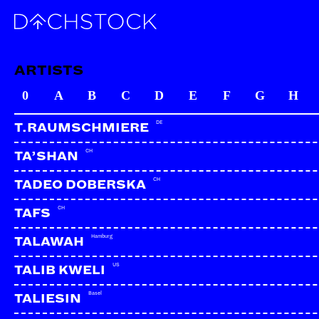
FERRIS LE BLEU
CH | WWC, Rotary Club
ARTISTS
0
A
B
C
D
E
F
G
H
DE
T.RAUMSCHMIERE
CH
TA’SHAN
CH
TADEO DOBERSKA
CH
TAFS
Hamburg
TALAWAH
US
TALIB KWELI
Basel
TALIESIN