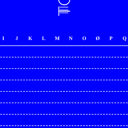
I
J
K
L
M
N
O
Ø
P
Q