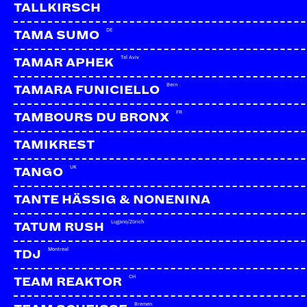
TALLKIRSCH
DE
TAMA SUMO
Tel Aviv
TAMAR APHEK
Bern
TAMARA FUNICIELLO
FR
TAMBOURS DU BRONX
TAMIKREST
UK
TANGO
TANTE HÄSSIG & NONENINA
Lugano/Zürich
TATUM RUSH
Montreal
TDJ
CH
TEAM REAKTOR
Bremen