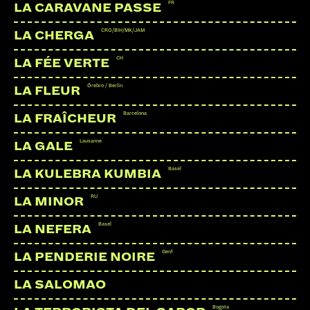
FR
LA CARAVANE PASSE
CRO/BIH/MK/JAM
LA CHERGA
CH
LA FÉE VERTE
LINKS:
Örebro / Berlin
LA FLEUR
Instagram
Barcelona
LA FRAÎCHEUR
Webseite
Lausanne
LA GALE
Basel
LA KULEBRA KUMBIA
RU
LA MINOR
Basel
LA NEFERA
Genf
LA PENDERIE NOIRE
LA SALOMAO
Bogota