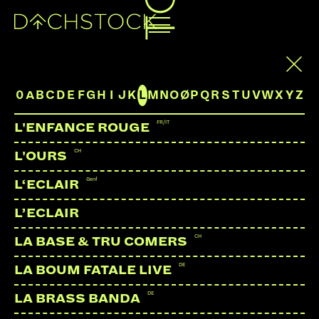
ARTISTS
0
A
B
C
D
E
F
G
H
I
J
K
L
M
N
O
Ø
P
Q
R
S
T
U
V
W
X
Y
Z
FR/IT
L'ENFANCE ROUGE
CH
L'OURS
Genf
L‘ECLAIR
L’ECLAIR
CH
PROJEKT ET
St.Gallen
LA BASE & TRU COMERS
DE
LA BOUM FATALE LIVE
DE
LA BRASS BANDA