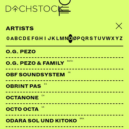
ARTISTS
0
A
B
C
D
E
F
G
H
I
J
K
L
M
N
O
Ø
P
Q
R
S
T
U
V
W
X
Y
Z
O.G. PEZO
Berlin
O.G. PEZO & FAMILY
FR
OBF SOUNDSYSTEM
ES
OBRINT PAS
CH
COLLYNIZATION
OCTANONE
SOUNDSYSTEM
Augsburg | Collynization
US
OCTO OCTA
BRA
ODARA SOL UND KITOKO
LINKS: