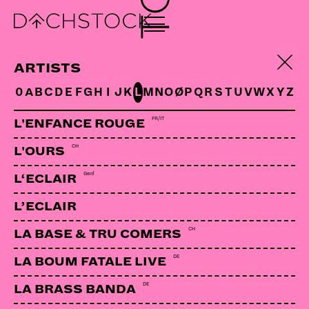
ARTISTS
0
A
B
C
D
E
F
G
H
I
J
K
L
M
N
O
Ø
P
Q
R
S
T
U
V
W
X
Y
Z
FR/IT
L'ENFANCE ROUGE
CH
L'OURS
Genf
L‘ECLAIR
L’ECLAIR
CH
LA BASE & TRU COMERS
DE
OVERDÖSED
LA BOUM FATALE LIVE
Bern
DE
LA BRASS BANDA
-ein Theater um Substanz(en)