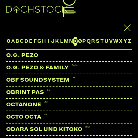
O.G. PEZO
ARTISTS
0
A
B
C
D
E
F
G
H
I
J
K
L
M
N
O
Ø
P
Q
R
S
T
U
V
W
X
Y
Z
LINKS:
O.G. PEZO
Instagram
Berlin
O.G. PEZO & FAMILY
Webseite
FR
YouTube
OBF SOUNDSYSTEM
ES
OBRINT PAS
CH
OCTANONE
US
OCTO OCTA
BRA
ODARA SOL UND KITOKO