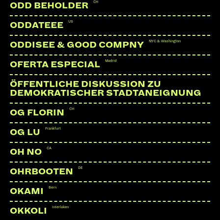
CH
ODD BEHOLDER
US
ODDATEEE
NYC & Washington
ODDISEE & GOOD COMPNY
Madrid
OFERTA ESPECIAL
ÖFFENTLICHE DISKUSSION ZU
DEMOKRATISCHER STADTANEIGNUNG
CH
OG FLORIN
Frankfurt
OG LU
CA
OH NO
DE
OHRBOOTEN
Bern
OKAMI
Interlaken
OKKOLI