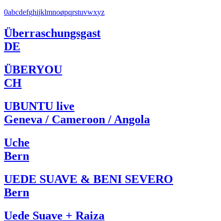
0
a
b
c
d
e
f
g
h
i
j
k
l
m
n
o
ø
p
q
r
s
t
u
v
w
x
y
z
Überraschungsgast
DE
ÜBERYOU
CH
UBUNTU live
Geneva / Cameroon / Angola
Uche
Bern
UEDE SUAVE & BENI SEVERO
Bern
Uede Suave + Raiza