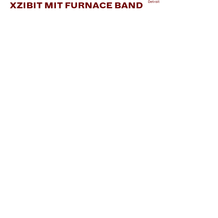
Detroit
XZIBIT MIT FURNACE BAND
LINKS:
Instagram
Bandcamp