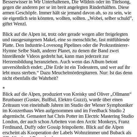
Besserwisser in Wir Unterhaltenen, Die Wildnis oder im Titelsong,
gegen die anderen per se im breit angelegten Rinderhälften. Diese
armen Geschöpfe. Immer hält sie jemand davon ab, so zu sein, wie
sie eigentlich sein könnten, wollten, sollten. „Wobei, selber schuld”,
giftet Wenzl.
Blick auf die Alpen ist, trotz oder gerade wegen aller freigelegten
und rausgesungenen Makel, eine so menschliche, fast mitfühlende
Platte. Den Industrie-Lovesong Pipelines oder die Prokrastinierer-
Hymne Selbe Stadt, anderer Planet, zu denen die Band zwei
hinreißende Videos gedreht hat, kann man jederzeit zur
Herzensbildung heranziehen. Auch wenn das Album betont
unversöhnlich endet: „Die Erde ist ein Todesstern, und wer auf ihr
lebt muss sterben.“ Dazu Meuchelmördergitarren. Nur: Ist das denn
nicht ebenfalls die Wahrheit?
*
Blick auf die Alpen, produziert von Kreisky und Oliver „Ollmann“
Brunbauer (Gustav, BulBul, Elektro Guzzi), wurde über einen
Zeitraum von eineinhalb Jahren im Studio der Wiener Symphoniker
im Konzerthaus Wien aufgenommen und im Feedback Studio 2
abgemischt. Gemastert hat Chris Potter im Electric Mastering Studio
London, der auch schon Arbeiten von den Arctic Monkeys, Franz
Ferdinand, Duffy oder Gossip feinpolierte. Blick auf die Alpen
erscheint als Kooperation der Labels Wohnzimmer und Buback als