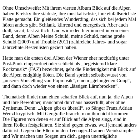
Ohne Umschweife: Mit ihrem vierten Album Blick auf die Alpen
haben Kreisky ihre stärkste, ihre musikalischste, ihre einfalls
reichste
Platte gemacht. Ein gleißendes Wunderding, das sich bei jedem Mal
hören anders gibt. Schlank, klirrend und energetisch. Aber auch
drall, smart, fast zärtlich. Und wir reden hier immerhin von einer
Band, deren Alben Meine Schuld, meine Schuld, meine große
Schuld (2009) und Trouble (2011) zahlreiche Jahres- und sogar
Jahrzehnte-Bestenlisten geziert haben.
Hatte man die ersten drei Alben der Wiener eher notdürftig unter
Post-Punk eingeordnet oder schlicht als „begeisternd klare
Rockmusik“ (FAZ) bezeichnet, geht die Eindeutigkeit mit Blick auf
die Alpen endgültig flöten. Die Band spricht selbstbewusst von
„unserer Vorstellung von Popmusik”, einem „gelungenen Coup“;
und dann doch wieder von einem „lässigen Lärmbrocken”.
Thematisch findet man einen scharfen Blick auf, nun ja, die Alpen
und ihre Bewohner, manchmal durchaus hasserfüllt, aber ohne
Zynismus. Denn: „Alpen gibt es überall“, so Sänger Franz Adrian
Wenzl kryptisch. Mit Geografie braucht man ihm nicht kommen.
Die Figuren von denen er auf Blick auf die Alpen singt, sind in
ihren Rollen festgefahren. Sie sind gegen etwas, weil jemand anders
dafür ist. Gegen die Eltern in den Teenager-Dramen Weinkrämpfe
und Wir machen uns Sorgen um dich, gegen unerträgliche