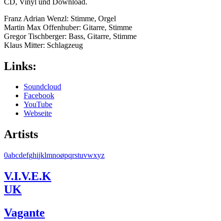
CD, Vinyl und Download.
Franz Adrian Wenzl: Stimme, Orgel
Martin Max Offenhuber: Gitarre, Stimme
Gregor Tischberger: Bass, Gitarre, Stimme
Klaus Mitter: Schlagzeug
Links:
Soundcloud
Facebook
YouTube
Webseite
Artists
0
a
b
c
d
e
f
g
h
i
j
k
l
m
n
o
ø
p
q
r
s
t
u
v
w
x
y
z
V.I.V.E.K
UK
Vagante