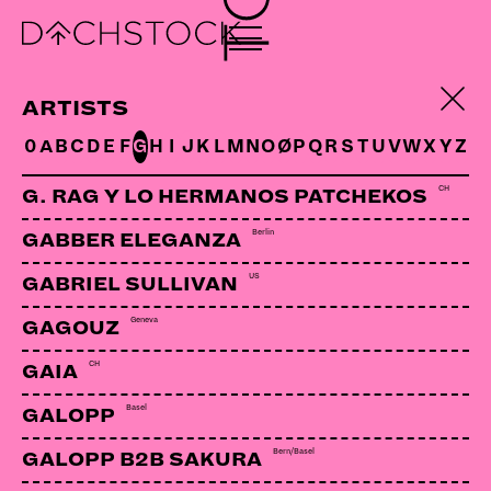
ARTISTS
0
A
B
C
D
E
F
G
H
I
J
K
L
M
N
O
Ø
P
Q
R
S
T
U
V
W
X
Y
Z
CH
G. RAG Y LO HERMANOS PATCHEKOS
Berlin
GABBER ELEGANZA
US
GABRIEL SULLIVAN
Geneva
GAGOUZ
CH
KUMMERBUBEN
CH | Chop Records
GAIA
Basel
GALOPP
So aufregend kann Schweizer Musik sein: «Dicki
Bern/Basel
GALOPP B2B SAKURA
Meitschi» heisst das neue Album der