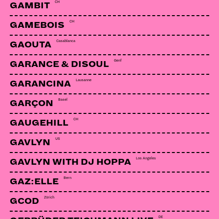
Kummerbuben. Darauf zeigt die Berner Band
Mut zu
CH
GAMBIT
grossen Gesten und einen Hang zur feinen Ironie.
CH
GAMEBOIS
Rumpelrock, Fernwehfolk, Draufgängerpolka – die
Casablanca
GAOUTA
Musik der Kummerbuben ist ein eigenes, fabulöses
Genf
Gebräu. Die sechs Buben schaffen mit allerlei
GARANCE & DISOUL
akustischen Instrumenten einen Sound, der zu
Lausanne
GARANCINA
einem alten Film ebenso passt wie zu einer wilden
Basel
Tanznacht. Die Kummerbuben vertonen grosse
GARÇON
Gefühle kleiner Leute, erzählen von gefährlichen
CH
GAUGEHILL
Liebschaften und kleinstädtischen Sehnsüchten,
US
GAVLYN
von abgehalfterten Bohemiens und verwegenen
Vorstädtern. In seinen Texten bedient sich Sänger
Los Angeles
GAVLYN WITH DJ HOPPA
Jäggi mit Vorliebe in der Zoologie und im
Bern
GAZ:ELLE
Skurrilitätenkabinett.
Zürich
GCOD
Mit alten Volksliedern haben sich die
Kummerbuben einst einen Namen gemacht
DE