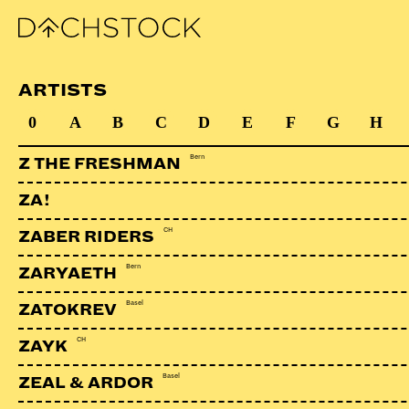
ARTISTS
0
A
B
C
D
E
F
G
H
Bern
Z THE FRESHMAN
ZA!
CH
ZABER RIDERS
Bern
ZARYAETH
Basel
ZATOKREV
CH
ZAYK
Basel
ZEAL & ARDOR