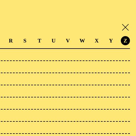
R
S
T
U
V
W
X
Y
Z