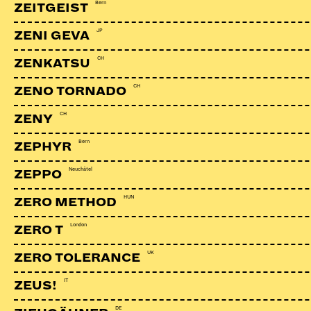
Bern
ZEITGEIST
JP
ZENI GEVA
CH
ZENKATSU
CH
ZENO TORNADO
CH
ZENY
Bern
ZEPHYR
Neuchâtel
ZEPPO
HUN
ZERO METHOD
London
ZERO T
UK
ZERO TOLERANCE
MISKA
Bern | Kaputt mit Stil & Synthetik
IT
ZEUS!
DE