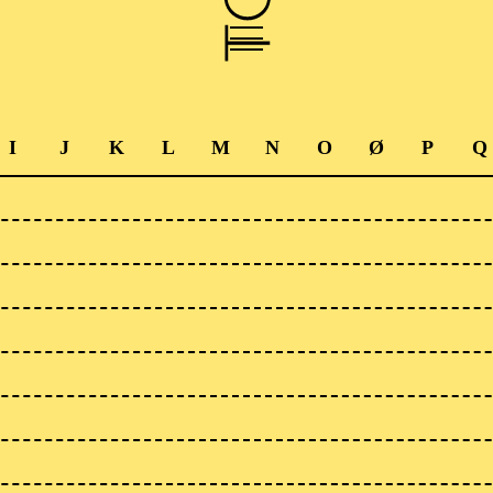
I
J
K
L
M
N
O
Ø
P
Q