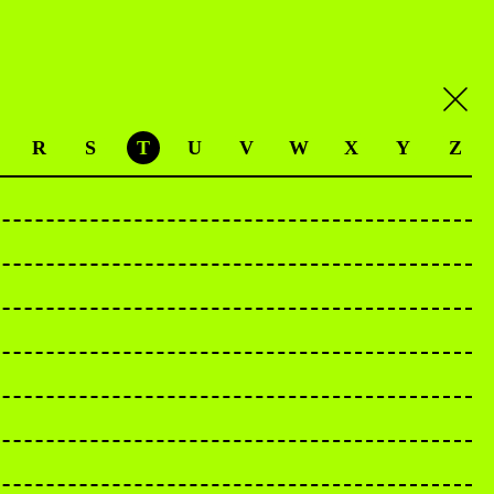
R
S
T
U
V
W
X
Y
Z