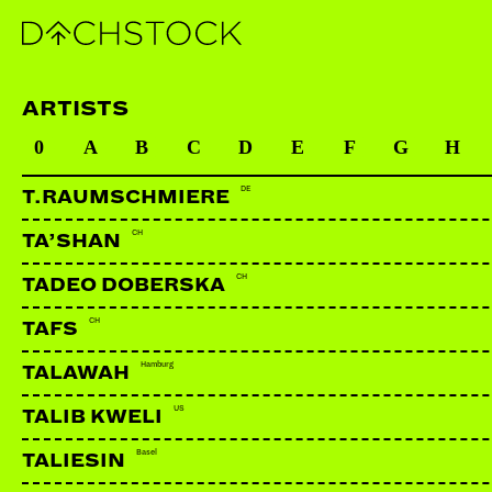
ARTISTS
0
A
B
C
D
E
F
G
H
DE
T.RAUMSCHMIERE
CH
TA’SHAN
CH
TADEO DOBERSKA
CH
TAFS
Hamburg
TALAWAH
US
TALIB KWELI
Basel
TALIESIN