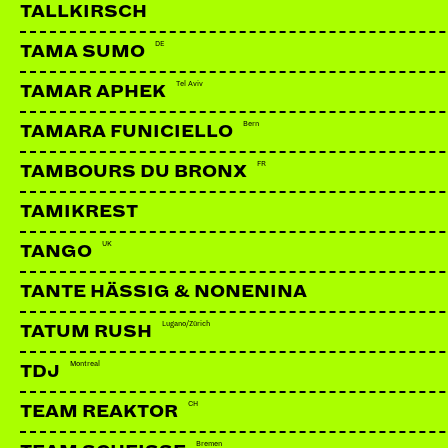
TALLKIRSCH
DE
TAMA SUMO
Tel Aviv
TAMAR APHEK
Bern
TAMARA FUNICIELLO
FR
TAMBOURS DU BRONX
TAMIKREST
UK
TANGO
TANTE HÄSSIG & NONENINA
Lugano/Zürich
TATUM RUSH
Montreal
TDJ
DJ AFROLOTUS
Basel
CH
TEAM REAKTOR
Bremen