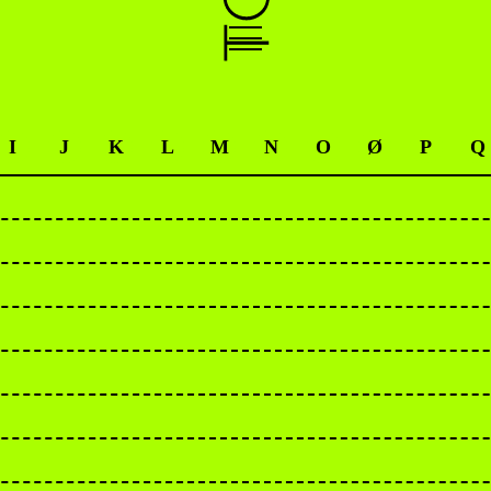
I
J
K
L
M
N
O
Ø
P
Q