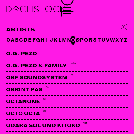
DJ SHOW
CH
ARTISTS
0
A
B
C
D
E
F
G
H
I
J
K
L
M
N
O
Ø
P
Q
R
S
T
U
V
W
X
Y
Z
O.G. PEZO
Berlin
O.G. PEZO & FAMILY
FR
OBF SOUNDSYSTEM
ES
OBRINT PAS
CH
OCTANONE
US
OCTO OCTA
BRA
ODARA SOL UND KITOKO