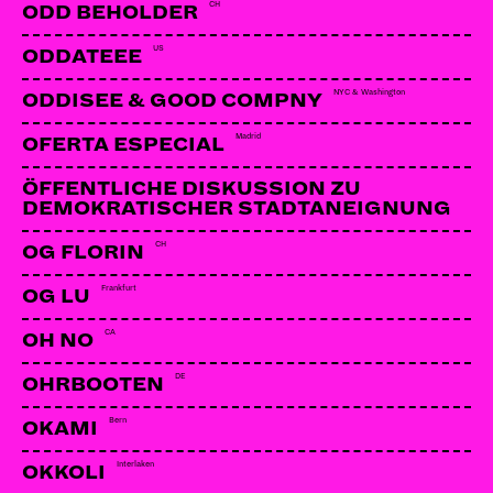
CH
ODD BEHOLDER
US
ODDATEEE
NYC & Washington
ODDISEE & GOOD COMPNY
Madrid
OFERTA ESPECIAL
ÖFFENTLICHE DISKUSSION ZU
DEMOKRATISCHER STADTANEIGNUNG
CH
OG FLORIN
Frankfurt
OG LU
CA
OH NO
DE
OHRBOOTEN
Bern
OKAMI
Interlaken
OKKOLI